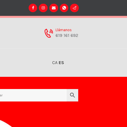
Llámanos
619 161 692
CA
ES