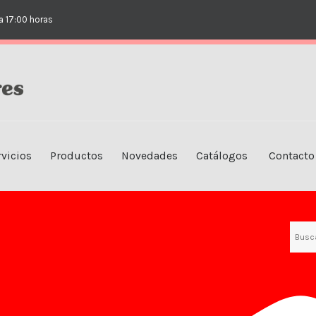
EMPRESA
a 17:00 horas
NUESTRAS TIENDAS
SERVICIOS
PRODUCTOS
NOVEDADES
rvicios
Productos
Novedades
Catálogos
Contacto
CATÁLOGOS
CONTACTO