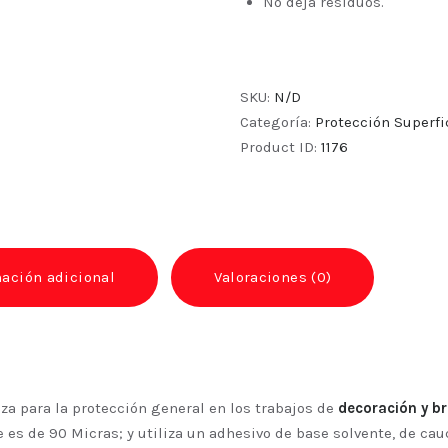
No deja residuos.
SKU:
N/D
Categoría:
Protección Superfi
Product ID:
1176
ación adicional
Valoraciones (0)
iza para la protección general en los trabajos de
decoración y br
 es de 90 Micras; y utiliza un adhesivo de base solvente, de cau