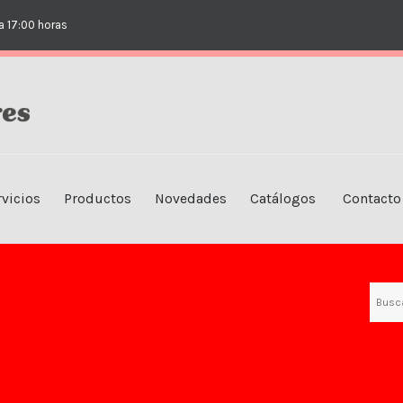
EMPRESA
a 17:00 horas
NUESTRAS TIENDAS
SERVICIOS
PRODUCTOS
NOVEDADES
rvicios
Productos
Novedades
Catálogos
Contacto
CATÁLOGOS
CONTACTO