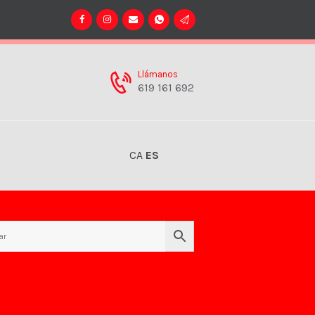
Llámanos
619 161 692
CA
ES