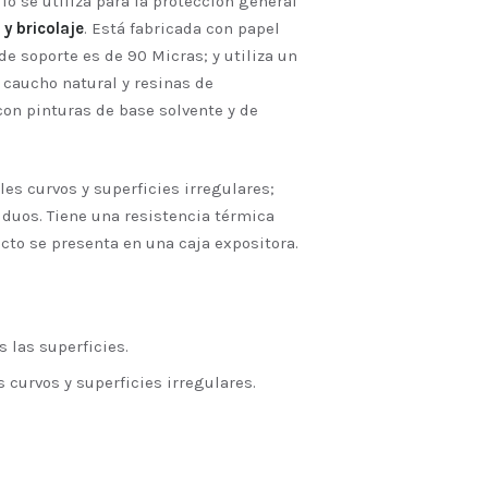
lo se utiliza para la protección general
y bricolaje
. Está fabricada con papel
de soporte es de 90 Micras; y utiliza un
 caucho natural y resinas de
con pinturas de base solvente y de
iles curvos y superficies irregulares;
siduos. Tiene una resistencia térmica
cto se presenta en una caja expositora.
 las superficies.
s curvos y superficies irregulares.