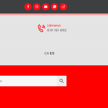
Llámanos
619 161 692
CA
ES