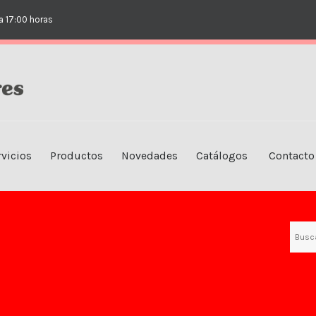
EMPRESA
a 17:00 horas
NUESTRAS TIENDAS
SERVICIOS
PRODUCTOS
NOVEDADES
rvicios
Productos
Novedades
Catálogos
Contacto
CATÁLOGOS
CONTACTO