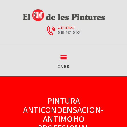
Llámanos
619 161 692
EMPRESA
NUESTRAS TIENDAS
SERVICIOS
CA
ES
PRODUCTOS
NOVEDADES
CATÁLOGOS
CONTACTO
PINTURA
ANTICONDENSACION-
ANTIMOHO